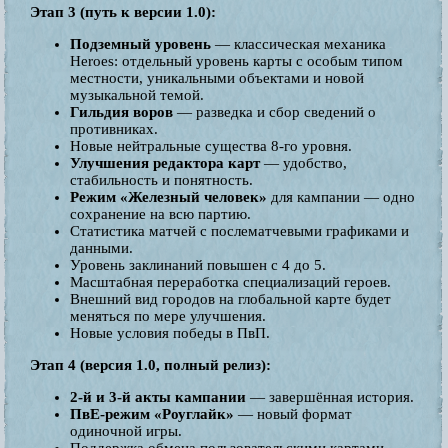
Этап 3 (путь к версии 1.0):
Подземный уровень
— классическая механика
Heroes: отдельный уровень карты с особым типом
местности, уникальными объектами и новой
музыкальной темой.
Гильдия воров
— разведка и сбор сведений о
противниках.
Новые нейтральные существа 8-го уровня.
Улучшения редактора карт
— удобство,
стабильность и понятность.
Режим «Железный человек»
для кампании — одно
сохранение на всю партию.
Статистика матчей с послематчевыми графиками и
данными.
Уровень заклинаний повышен с 4 до 5.
Масштабная переработка специализаций героев.
Внешний вид городов на глобальной карте будет
меняться по мере улучшения.
Новые условия победы в ПвП.
Этап 4 (версия 1.0, полный релиз):
2-й и 3-й акты кампании
— завершённая история.
ПвЕ-режим «Роуглайк»
— новый формат
одиночной игры.
Поддержка обмена пользовательскими картами.