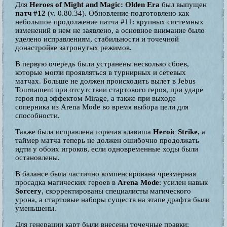
Для
Heroes of Might and Magic: Olden Era
был выпущен
патч #12
(v. 0.80.34). Обновление подготовлено как
небольшое продолжение патча #11: крупных системных
изменений в нем не заявлено, а основное внимание было
уделено исправлениям, стабильности и точечной
донастройке затронутых режимов.
В первую очередь были устранены несколько сбоев,
которые могли проявляться в турнирных и сетевых
матчах. Больше не должен происходить вылет в Jebus
Tournament при отсутствии стартового героя, при ударе
героя под эффектом Mirage, а также при выходе
соперника из Arena Mode во время выбора цели для
способности.
Также была исправлена горячая клавиша
Heroic Strike
, а
таймер матча теперь не должен ошибочно продолжать
идти у обоих игроков, если одновременные ходы были
остановлены.
В балансе была частично компенсирована чрезмерная
просадка магических героев в
Arena Mode
: усилен навык
Sorcery
, скорректированы специалисты магического
урона, а стартовые наборы существ на этапе драфта были
уменьшены.
Для генерации карт были внесены точечные правки: