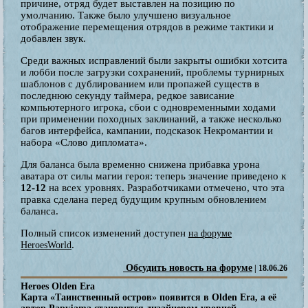
причине, отряд будет выставлен на позицию по
умолчанию. Также было улучшено визуальное
отображение перемещения отрядов в режиме тактики и
добавлен звук.
Среди важных исправлений были закрыты ошибки хотсита
и лобби после загрузки сохранений, проблемы турнирных
шаблонов с дублированием или пропажей существ в
последнюю секунду таймера, редкое зависание
компьютерного игрока, сбои с одновременными ходами
при применении походных заклинаний, а также несколько
багов интерфейса, кампании, подсказок Некромантии и
набора «Слово дипломата».
Для баланса была временно снижена прибавка урона
аватара от силы магии героя: теперь значение приведено к
12-12
на всех уровнях. Разработчиками отмечено, что эта
правка сделана перед будущим крупным обновлением
баланса.
Полный список изменений доступен
на форуме
.
HeroesWorld
Обсудить новость на форуме
| 18.06.26
Heroes Olden Era
Карта «Таинственный остров» появится в Olden Era, а её