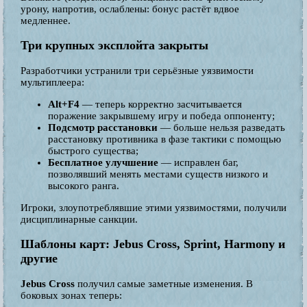
урону, напротив, ослаблены: бонус растёт вдвое
медленнее.
Три крупных эксплойта закрыты
Разработчики устранили три серьёзные уязвимости
мультиплеера:
Alt+F4
— теперь корректно засчитывается
поражение закрывшему игру и победа оппоненту;
Подсмотр расстановки
— больше нельзя разведать
расстановку противника в фазе тактики с помощью
быстрого существа;
Бесплатное улучшение
— исправлен баг,
позволявший менять местами существ низкого и
высокого ранга.
Игроки, злоупотреблявшие этими уязвимостями, получили
дисциплинарные санкции.
Шаблоны карт: Jebus Cross, Sprint, Harmony и
другие
Jebus Cross
получил самые заметные изменения. В
боковых зонах теперь: