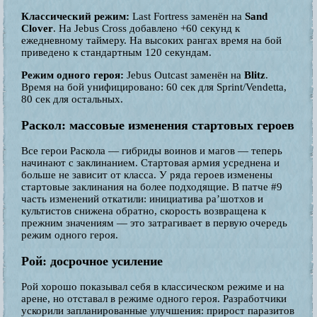
Классический режим:
Last Fortress заменён на
Sand
Clover
. На Jebus Cross добавлено +60 секунд к
ежедневному таймеру. На высоких рангах время на бой
приведено к стандартным 120 секундам.
Режим одного героя:
Jebus Outcast заменён на
Blitz
.
Время на бой унифицировано: 60 сек для Sprint/Vendetta,
80 сек для остальных.
Раскол: массовые изменения стартовых героев
Все герои Раскола — гибриды воинов и магов — теперь
начинают с заклинанием. Стартовая армия усреднена и
больше не зависит от класса. У ряда героев изменены
стартовые заклинания на более подходящие. В патче #9
часть изменений откатили: инициатива ра’шотхов и
культистов снижена обратно, скорость возвращена к
прежним значениям — это затрагивает в первую очередь
режим одного героя.
Рой: досрочное усиление
Рой хорошо показывал себя в классическом режиме и на
арене, но отставал в режиме одного героя. Разработчики
ускорили запланированные улучшения: прирост паразитов