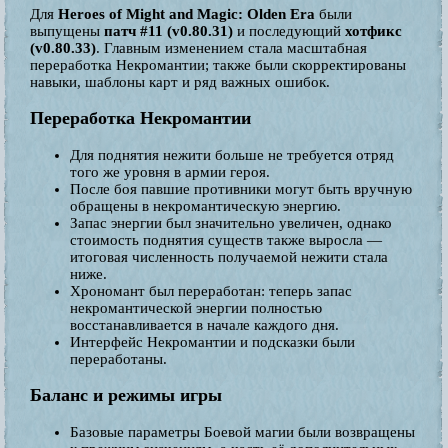
Для
Heroes of Might and Magic: Olden Era
были
выпущены
патч #11 (v0.80.31)
и последующий
хотфикс
(v0.80.33)
. Главным изменением стала масштабная
переработка Некромантии; также были скорректированы
навыки, шаблоны карт и ряд важных ошибок.
Переработка Некромантии
Для поднятия нежити больше не требуется отряд
того же уровня в армии героя.
После боя павшие противники могут быть вручную
обращены в некромантическую энергию.
Запас энергии был значительно увеличен, однако
стоимость поднятия существ также выросла —
итоговая численность получаемой нежити стала
ниже.
Хрономант был переработан: теперь запас
некромантической энергии полностью
восстанавливается в начале каждого дня.
Интерфейс Некромантии и подсказки были
переработаны.
Баланс и режимы игры
Базовые параметры Боевой магии были возвращены