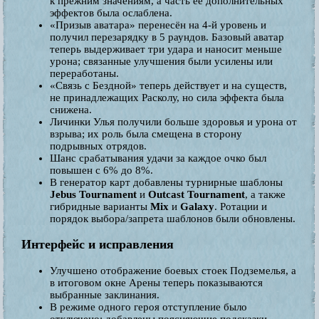
к прежним значениям, а часть её дополнительных
эффектов была ослаблена.
«Призыв аватара» перенесён на 4-й уровень и
получил перезарядку в 5 раундов. Базовый аватар
теперь выдерживает три удара и наносит меньше
урона; связанные улучшения были усилены или
переработаны.
«Связь с Бездной» теперь действует и на существ,
не принадлежащих Расколу, но сила эффекта была
снижена.
Личинки Улья получили больше здоровья и урона от
взрыва; их роль была смещена в сторону
подрывных отрядов.
Шанс срабатывания удачи за каждое очко был
повышен с 6% до 8%.
В генератор карт добавлены турнирные шаблоны
Jebus Tournament
и
Outcast Tournament
, а также
гибридные варианты
Mix
и
Galaxy
. Ротации и
порядок выбора/запрета шаблонов были обновлены.
Интерфейс и исправления
Улучшено отображение боевых стоек Подземелья, а
в итоговом окне Арены теперь показываются
выбранные заклинания.
В режиме одного героя отступление было
отключено; добавлены поясняющие подсказки.