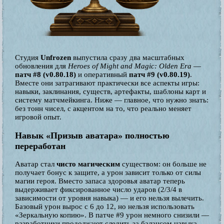
Студия
Unfrozen
выпустила сразу два масштабных
обновления для
Heroes of Might and Magic: Olden Era
—
патч #8 (v0.80.18)
и оперативный
патч #9 (v0.80.19)
.
Вместе они затрагивают практически все аспекты игры:
навыки, заклинания, существ, артефакты, шаблоны карт и
систему матчмейкинга. Ниже — главное, что нужно знать:
без тонн чисел, с акцентом на то, что реально меняет
игровой опыт.
Навык «Призыв аватара» полностью
переработан
Аватар стал
чисто магическим
существом: он больше не
получает бонус к защите, а урон зависит только от силы
магии героя. Вместо запаса здоровья аватар теперь
выдерживает фиксированное число ударов (2/3/4 в
зависимости от уровня навыка) — и его нельзя вылечить.
Базовый урон вырос с 6 до 12, но нельзя использовать
«Зеркальную копию». В патче #9 урон немного снизили —
разработчики продолжают следить за балансом навыка.