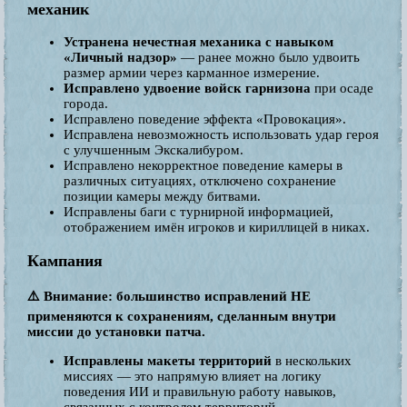
механик
Устранена нечестная механика с навыком
«Личный надзор»
— ранее можно было удвоить
размер армии через карманное измерение.
Исправлено удвоение войск гарнизона
при осаде
города.
Исправлено поведение эффекта «Провокация».
Исправлена невозможность использовать удар героя
с улучшенным Экскалибуром.
Исправлено некорректное поведение камеры в
различных ситуациях, отключено сохранение
позиции камеры между битвами.
Исправлены баги с турнирной информацией,
отображением имён игроков и кириллицей в никах.
Кампания
⚠️ Внимание: большинство исправлений НЕ
применяются к сохранениям, сделанным внутри
миссии до установки патча.
Исправлены макеты территорий
в нескольких
миссиях — это напрямую влияет на логику
поведения ИИ и правильную работу навыков,