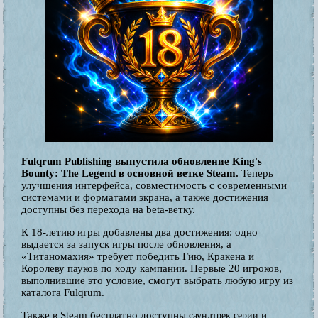
Fulqrum Publishing выпустила обновление King's
Bounty: The Legend в основной ветке Steam.
Теперь
улучшения интерфейса, совместимость с современными
системами и форматами экрана, а также достижения
доступны без перехода на beta-ветку.
К 18-летию игры добавлены два достижения: одно
выдается за запуск игры после обновления, а
«Титаномахия» требует победить Гию, Кракена и
Королеву пауков по ходу кампании. Первые 20 игроков,
выполнившие это условие, смогут выбрать любую игру из
каталога Fulqrum.
Также в Steam бесплатно доступны
и
саундтрек серии