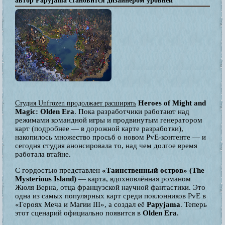
автор Papyjama становится дизайнером уровней
Heroes of Might and
Студия Unfrozen продолжает расширять
Magic: Olden Era
. Пока разработчики работают над
режимами командной игры и продвинутым генератором
карт (подробнее — в дорожной карте разработки),
накопилось множество просьб о новом PvE-контенте — и
сегодня студия анонсировала то, над чем долгое время
работала втайне.
С гордостью представлен
«Таинственный остров» (The
Mysterious Island)
— карта, вдохновлённая романом
Жюля Верна, отца французской научной фантастики. Это
одна из самых популярных карт среди поклонников PvE в
«Героях Меча и Магии III», а создал её
Papyjama
. Теперь
этот сценарий официально появится в
Olden Era
.