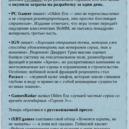
и
окупила затраты на разработку за один день
.
• PC Gamer
пишет: «
Olden Era — это не переосмысление
и не спорная реинтерпретация, это просто блестящая
стратегия
». Издание отмечает, что игра точно передаёт
ощущение классических HoMM, не пытаясь покадрово
копировать третью часть.
• IGN
пишет: «
Хорошая отправная точка, которая уже
способна удовлетворить как ветеранов серии, так и
новичков
». Рецензент Джаррет Грин высоко оценил
боевую систему на гексагональном поле, разнообразие
фракций и режим «Арена», но раскритиковал кампанию за
неотключаемые кат-сцены и ограничения в строительстве.
Особенно любимой новой фракцией рецензента стал
Раскол
— «ледяной культ эльфов, которые зашли слишком
глубоко в воду и принесли с собой кошмарные сущности
из иных планов».
• GamesRadar
назвал Olden Era «
лучшей частью серии со
времён легендарных «Героев 3»
».
Теперь обратимся к
русскоязычной прессе
:
• iXBT.games
озаглавил свой обзор «
Хочется играть, но
не читать
» — и этим всё сказано. Геймплей хвалят:
«
Редкая современная игра вызывает у меня желание