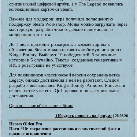
, а у The Legend появились
оригинальный цифровой артбук
коллекционные карточки Steam.
Важное для моддеров: игра получила полноценную
поддержку Steam Workshop. Моды можно загружать через
мастерскую; разработчики отдельно напоминают о
модерации контента.
До 1 июля проходит розыгрыш: в комментариях к
объявлению Steam можно оставить любимую историю о
King's Bounty. Выберут 10 победителей: 5 за лучшие
истории и 5 случайно. Тексты, созданные генеративным
ИИ, в розыгрыше не участвуют.
Для поклонников классической версии сохранена ветка
Legacy, однако достижения в ней не работают. Следом
разработчики занялись King’s Bounty: Armored Princess: в
ее beta-ветке уже есть QoL-правки и новые уникальные
достижения.
Оригинальное объявление в Steam
Обсудить новость на форуме
| 26.06.26
Heroes Olden Era
Патч #10: сохранение расстановки в тактической фазе и
важные исправления