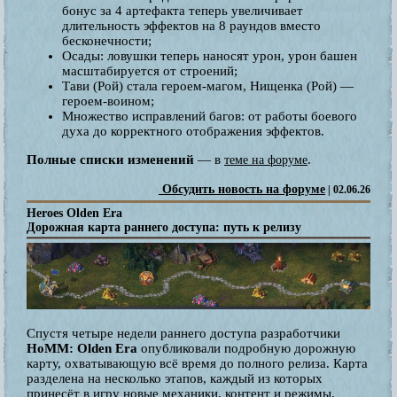
бонус за 4 артефакта теперь увеличивает
длительность эффектов на 8 раундов вместо
бесконечности;
Осады: ловушки теперь наносят урон, урон башен
масштабируется от строений;
Тави (Рой) стала героем-магом, Нищенка (Рой) —
героем-воином;
Множество исправлений багов: от работы боевого
духа до корректного отображения эффектов.
Полные списки изменений
— в
.
теме на форуме
Обсудить новость на форуме
| 02.06.26
Heroes Olden Era
Дорожная карта раннего доступа: путь к релизу
Спустя четыре недели раннего доступа разработчики
HoMM: Olden Era
опубликовали подробную дорожную
карту, охватывающую всё время до полного релиза. Карта
разделена на несколько этапов, каждый из которых
принесёт в игру новые механики, контент и режимы.