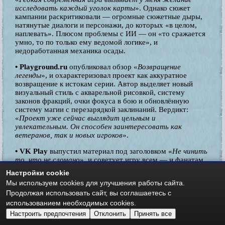
исследовать каждый уголок карты
». Однако сюжет
кампании раскритиковали — огромные сюжетные дыры,
натянутые диалоги и персонажи, до которых «в целом,
наплевать». Плюсом проблемы с ИИ — он «то сражается
умно, то по только ему ведомой логике», и
недоработанная механика осады.
• Playground.ru
опубликовал обзор «
Возвращение
легенды
», и охарактеризовал проект как аккуратное
возвращение к истокам серии. Автор выделяет новый
визуальный стиль с акварельной рисовкой, систему
законов фракций, очки фокуса в бою и обновлённую
систему магии с перезарядкой заклинаний. Вердикт:
«
Проект уже сейчас выглядит цельным и
увлекательным. Он способен заинтересовать как
ветеранов, так и новых игроков
».
• VK Play
выпустил материал под заголовком «
Не чинить
то, что не сломано
», и советует игру всем — и фанатам,
и новичкам: «
Heroes of Might and Magic: Olden Era
Настройки cookie
примерно всё делает хорошо: грамотно бросает вызов,
Мы используем cookies для улучшения работы сайта.
удивляет и увлекает — да так, что заставляет
Продолжая использовать сайт, вы соглашаетесь с
прилипнуть к экрану
».
использованием необходимых cookies.
• StopGame
дал более сдержанную оценку, указав на
Настроить предпочтения
Отклонить
Принять все
мультяшный визуальный стиль, напоминающий