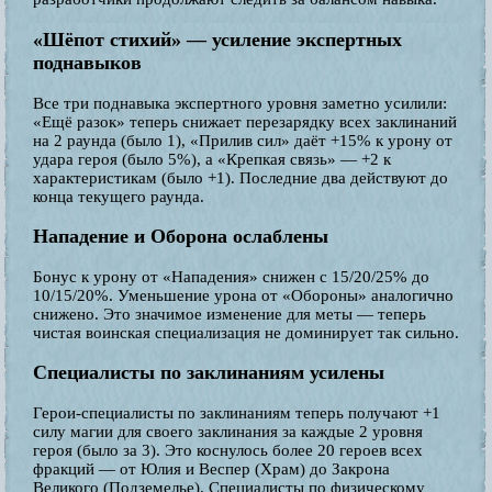
«Шёпот стихий» — усиление экспертных
поднавыков
Все три поднавыка экспертного уровня заметно усилили:
«Ещё разок» теперь снижает перезарядку всех заклинаний
на 2 раунда (было 1), «Прилив сил» даёт +15% к урону от
удара героя (было 5%), а «Крепкая связь» — +2 к
характеристикам (было +1). Последние два действуют до
конца текущего раунда.
Нападение и Оборона ослаблены
Бонус к урону от «Нападения» снижен с 15/20/25% до
10/15/20%. Уменьшение урона от «Обороны» аналогично
снижено. Это значимое изменение для меты — теперь
чистая воинская специализация не доминирует так сильно.
Специалисты по заклинаниям усилены
Герои-специалисты по заклинаниям теперь получают +1
силу магии для своего заклинания за каждые 2 уровня
героя (было за 3). Это коснулось более 20 героев всех
фракций — от Юлия и Веспер (Храм) до Закрона
Великого (Подземелье). Специалисты по физическому