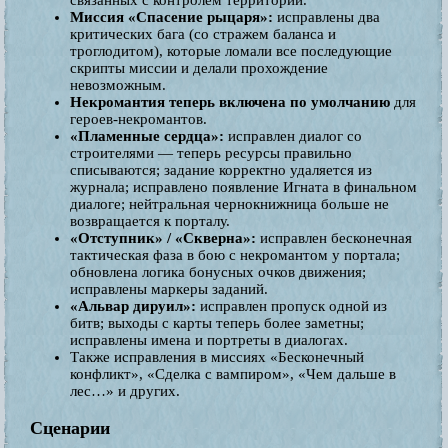
связанных с контролем территорий.
Миссия «Спасение рыцаря»:
исправлены два
критических бага (со стражем баланса и
троглодитом), которые ломали все последующие
скрипты миссии и делали прохождение
невозможным.
Некромантия теперь включена по умолчанию
для
героев-некромантов.
«Пламенные сердца»:
исправлен диалог со
строителями — теперь ресурсы правильно
списываются; задание корректно удаляется из
журнала; исправлено появление Игната в финальном
диалоге; нейтральная чернокнижница больше не
возвращается к порталу.
«Отступник» / «Скверна»:
исправлен бесконечная
тактическая фаза в бою с некромантом у портала;
обновлена логика бонусных очков движения;
исправлены маркеры заданий.
«Альвар дируил»:
исправлен пропуск одной из
битв; выходы с карты теперь более заметны;
исправлены имена и портреты в диалогах.
Также исправления в миссиях «Бесконечный
конфликт», «Сделка с вампиром», «Чем дальше в
лес…» и других.
Сценарии