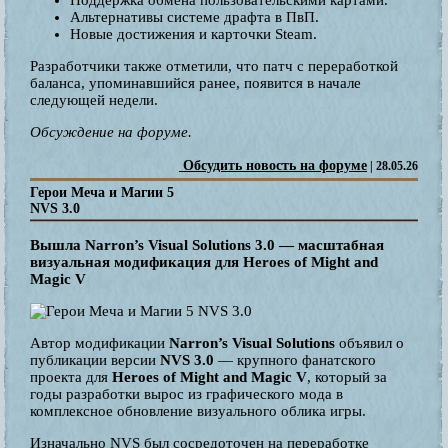
Альтернативы системе драфта в ПвП.
Новые достижения и карточки Steam.
Разработчики также отметили, что патч с переработкой
баланса, упоминавшийся ранее, появится в начале
следующей недели.
Обсуждение на форуме.
Обсудить новость на форуме
| 28.05.26
Герои Меча и Магии 5
NVS 3.0
Вышла Narron’s Visual Solutions 3.0 — масштабная
визуальная модификация для Heroes of Might and
Magic V
Автор модификации
Narron’s Visual Solutions
объявил о
публикации версии
NVS 3.0
— крупного фанатского
проекта для
Heroes of Might and Magic V
, который за
годы разработки вырос из графического мода в
комплексное обновление визуального облика игры.
Изначально NVS был сосредоточен на переработке