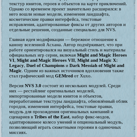
текстур юнитов, героев и объектов на карте приключений.
Однако со временем проект значительно расширился: в
него вошли новые модели, изменения ландшафта,
косметические правки интерфейса, текстовые
исправления, адаптированные фиксы от других авторов и
отдельные решения, созданные специально для NVS.
Главная идея модификации — бережное отношение к
канону вселенной Асхана. Автор подчёркивает, что при
работе ориентировался на визуальный стиль и материалы
официальных игр серии, включая
Might and Magic Heroes
VI
,
Might and Magic Heroes VII
,
Might and Magic X:
Legacy
,
Duel of Champions
и
Dark Messiah of Might and
Magic
. Одним из важных источников вдохновения также
стал графический мод
GEMred
от Xuxo.
Версия
NVS 3.0
состоит из нескольких модулей. Среди
них — рестайлинг оригинальных моделей,
импортированные модели юнитов и объектов,
переработанные текстуры ландшафта, обновлённый облик
городов, изменения интерфейса, текстовые правки,
модуль для прохождения оригинальных кампаний и
сценариев в
Tribes of the East
, набор фикс-модов,
адаптированное колесо умений и опциональный модуль,
позволяющий играть сюжетными героями в одиночных
миссиях.