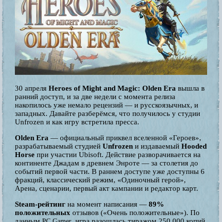
30 апреля
Heroes of Might and Magic: Olden Era
вышла в
ранний доступ, и за две недели с момента релиза
накопилось уже немало рецензий — и русскоязычных, и
западных. Давайте разберёмся, что получилось у студии
Unfrozen и как игру встретила пресса.
Olden Era
— официальный приквел вселенной «Героев»,
разрабатываемый студией
Unfrozen
и издаваемый
Hooded
Horse
при участии Ubisoft. Действие разворачивается на
континенте Джадам в древнем Энроте — за столетия до
событий первой части. В раннем доступе уже доступны 6
фракций, классический режим, «Одиночный герой»,
Арена, сценарии, первый акт кампании и редактор карт.
Steam-рейтинг
на момент написания —
89%
положительных
отзывов («Очень положительные»). По
данным
, игра разошлась тиражом 250 000 копий
PC Gamer