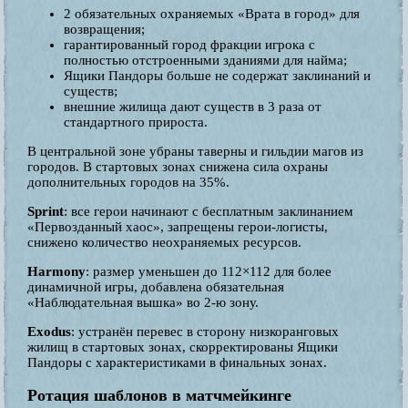
2 обязательных охраняемых «Врата в город» для
возвращения;
гарантированный город фракции игрока с
полностью отстроенными зданиями для найма;
Ящики Пандоры больше не содержат заклинаний и
существ;
внешние жилища дают существ в 3 раза от
стандартного прироста.
В центральной зоне убраны таверны и гильдии магов из
городов. В стартовых зонах снижена сила охраны
дополнительных городов на 35%.
Sprint
: все герои начинают с бесплатным заклинанием
«Первозданный хаос», запрещены герои-логисты,
снижено количество неохраняемых ресурсов.
Harmony
: размер уменьшен до 112×112 для более
динамичной игры, добавлена обязательная
«Наблюдательная вышка» во 2-ю зону.
Exodus
: устранён перевес в сторону низкоранговых
жилищ в стартовых зонах, скорректированы Ящики
Пандоры с характеристиками в финальных зонах.
Ротация шаблонов в матчмейкинге