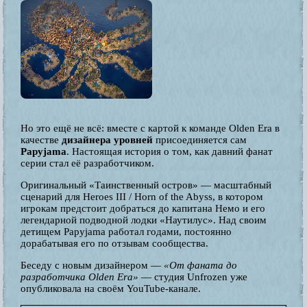
Но это ещё не всё: вместе с картой к команде Olden Era в
качестве
дизайнера уровней
присоединяется сам
Papyjama
. Настоящая история о том, как давний фанат
серии стал её разработчиком.
Оригинальный «Таинственный остров» — масштабный
сценарий для Heroes III / Horn of the Abyss, в котором
игрокам предстоит добраться до капитана Немо и его
легендарной подводной лодки «Наутилус». Над своим
детищем Papyjama работал годами, постоянно
дорабатывая его по отзывам сообщества.
Беседу с новым дизайнером —
«От фаната до
разработчика Olden Era»
— студия Unfrozen уже
опубликовала на своём YouTube-канале.