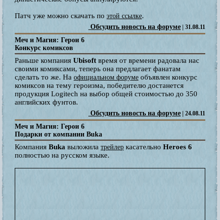
Патч уже можно скачать по
.
этой ссылке
Обсудить новость на форуме
| 31.08.11
Меч и Магия: Герои 6
Конкурс комиксов
Раньше компания
Ubisoft
время от времени радовала нас
своими комиксами, теперь она предлагает фанатам
сделать то же. На
объявлен конкурс
официальном форуме
комиксов на тему героизма, победителю достанется
продукция Logitech на выбор общей стоимостью до 350
английских фунтов.
Обсудить новость на форуме
| 24.08.11
Меч и Магия: Герои 6
Подарки от компании Buka
Компания
Buka
выложила
касательно
Heroes 6
трейлер
полностью на русском языке.