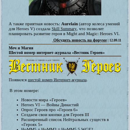
А также приятная новость:
Aurelain
(автор колеса умений
для Heroes V) создала
, что позволит
Skill Summary
планировать развитие героя в Might and Magic: Heroes VI.
Обсудить новость на форуме
| 12.09.11
Меч и Магия
Шестой номер интернет-журнала «Вестник Героев»
Появился
.
шестой номер Интернет-журнала
В этом номере:
Новости мира «Героев»
Heroes VI — Войны Династий
Опрос Героев про «Героев 6»
Создаем свои кнопки для Героев III
Расширенный список Нейтральных существ в
«Героях 5»
HoMM5 + HoMM3 = HoMM5.5 WGE?