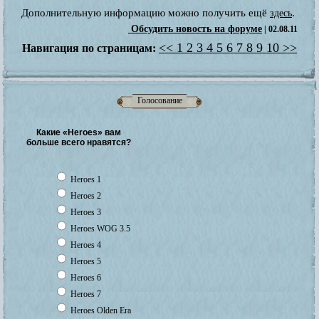
Дополнительную информацию можно получить ещё
.
здесь
Обсудить новость на форуме
| 02.08.11
<<
1
2
3
4
5
6
7
8
9
10
>>
Навигация по страницам:
Голосование
Какие «Heroes» вам
больше всего нравятся?
Heroes 1
Heroes 2
Heroes 3
Heroes WOG 3.5
Heroes 4
Heroes 5
Heroes 6
Heroes 7
Heroes Olden Era