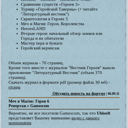
Сравнение существ «Героев 3»
Турнир «Геройской Таверны» (+ читайте
"Литературный вестник")
Скриптология в Героях 5
Меч и Магия: Герои. Королевства
HeroesLAND
Вторые герои: начальный обзор замков или
Города и их обитатели
Мастер пера и бумаги
Геройский вернисаж
Объем журнала - 70 страниц.
Кроме того вместе с журналом "Вестник Героев" вышло
приложение "Литературный Вестник" (объем 370
страниц).
Скачать журнал в формате pdf (размер файла 30 мб) -
отсюда
Обсудить новость на форуме
| 06.09.11
Меч и Магия: Герои 6
Репортаж с Gamescom
Вероятно, не все посетили Gamescom, так что
Ubisoft
представляет Вашему вниманию
видео с данного
.
мероприятия