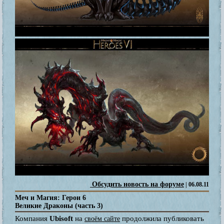
Обсудить новость на форуме
| 06.08.11
Меч и Магия: Герои 6
Великие Драконы (часть 3)
Компания
Ubisoft
на
продолжила публиковать
своём сайте