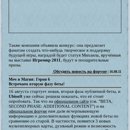
Также компания объявила конкурс: она предлагает
фанатам создать что-нибудь творческое в поддержку
будущей игры, наградой будет статуя Михаила, вручённая
на выставке
Игромир 2011
, будут и поощрительные
призы.
Обсудить новость на форуме
| 16.08.11
Меч и Магия: Герои 6
Встречаем вторую фазу беты!
16 августа стартует новая, вторая фаза публичной беты, и
Ubisoft
уже сейчас решила показать, что её стоит
опробовать. Так что на
(см. "BETA,
официальном сайте
SECOND PHASE: ADDITIONAL CONTENT") и на
нам дали исчерпывающую
официальном форуме
информацию о дополнительных функциях новой беты по
сравнению со старой. В частности, появится 3 новых
мультиплеерных карты, дуэльный режим и возможность