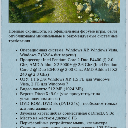
Помимо скриншота, на официальном форуме игры, были
опубликованы минимальные и рекомендуемые системные
требования.
Операционная система: Windows XP, Windows Vista,
Windows 7 (32/64 бит версии)
Процессор: Intel Pentium Core 2 Duo E4400 @ 2.0
Ghz, AMD Athlon X2 5000+ @ 2.6 Ghz (Intel Pentium
Core 2 @ Duo E6400 @ 2.00 Ghz, AMD Athlon II X2
240 @ 2.8 Ghz)
ОЗУ: 1 ГБ для Windows XP, 1.5 ГБ для Windows
Vista, 2 ГБ для Windows 7
Видео память: 512 МБ (1024 МБ)
Версия DirectX: 9.0c (уже присутствует на
установочном диске)
DVD-ROM: DVD 8x (DVD 24x) - необходим только
для инсталляции
Звуковая карта: любая совместимая с DirectX 9.0c
Место на жестком диске: 8 ГБ
Периферийные устройства: мышь, клавиатура
Скорость соединения для мультиплеера: 128 Кбит\с