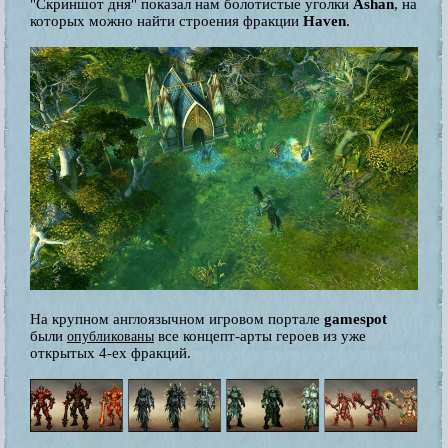
"Скриншот дня" показал нам болотистые уголки
Ashan
, на
которых можно найти строения фракции
Haven
.
На крупном англоязычном игровом портале
gamespot
были
все концепт-арты героев из уже
опубликованы
открытых 4-ех фракций.