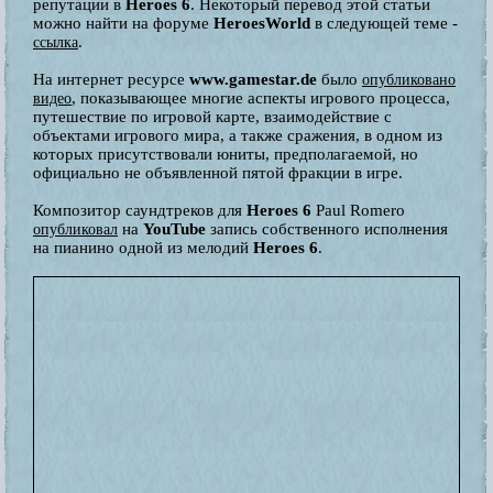
репутации в
Heroes 6
. Некоторый перевод этой статьи
можно найти на форуме
HeroesWorld
в следующей теме -
.
ссылка
На интернет ресурсе
www.gamestar.de
было
опубликовано
, показывающее многие аспекты игрового процесса,
видео
путешествие по игровой карте, взаимодействие с
объектами игрового мира, а также сражения, в одном из
которых присутствовали юниты, предполагаемой, но
официально не объявленной пятой фракции в игре.
Композитор саундтреков для
Heroes 6
Paul Romero
на
YouTube
запись собственного исполнения
опубликовал
на пианино одной из мелодий
Heroes 6
.