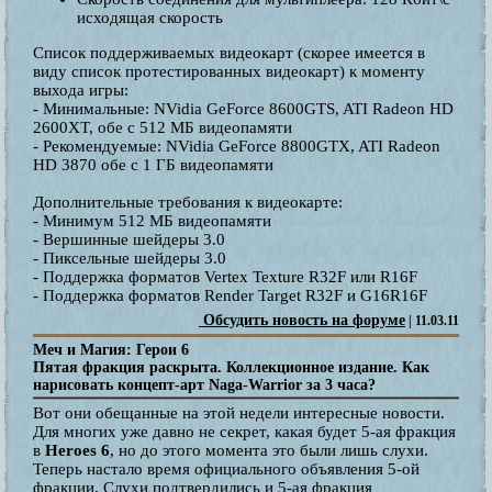
исходящая скорость
Список поддерживаемых видеокарт (скорее имеется в
виду список протестированных видеокарт) к моменту
выхода игры:
- Минимальные: NVidia GeForce 8600GTS, ATI Radeon HD
2600XT, обе с 512 МБ видеопамяти
- Рекомендуемые: NVidia GeForce 8800GTX, ATI Radeon
HD 3870 обе с 1 ГБ видеопамяти
Дополнительные требования к видеокарте:
- Минимум 512 МБ видеопамяти
- Вершинные шейдеры 3.0
- Пиксельные шейдеры 3.0
- Поддержка форматов Vertex Texture R32F или R16F
- Поддержка форматов Render Target R32F и G16R16F
Обсудить новость на форуме
| 11.03.11
Меч и Магия: Герои 6
Пятая фракция раскрыта. Коллекционное издание. Как
нарисовать концепт-арт Naga-Warrior за 3 часа?
Вот они обещанные на этой недели интересные новости.
Для многих уже давно не секрет, какая будет 5-ая фракция
в
Heroes 6
, но до этого момента это были лишь слухи.
Теперь настало время официального объявления 5-ой
фракции. Слухи подтвердились и 5-ая фракция