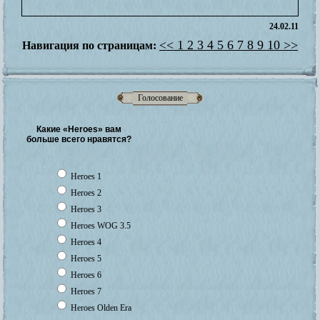
24.02.11
<<
1
2
3
4
5
6
7
8
9
10
>>
Навигация по страницам:
Голосование
Какие «Heroes» вам
больше всего нравятся?
Heroes 1
Heroes 2
Heroes 3
Heroes WOG 3.5
Heroes 4
Heroes 5
Heroes 6
Heroes 7
Heroes Olden Era