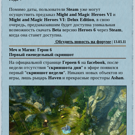
Помимо даты, пользователи
Steam
уже могут
осуществить предзаказ
Might and Magic Heroes VI
и
Might and Magic Heroes VI: Delux Edition
, в свою
очередь, предзаказавшим будет доступна уникальная
возможность скачать
Beta
версию
Heroes 6
через
Steam
,
когда она станет доступна.
Обсудить новость на форуме
| 13.03.11
Меч и Магия: Герои 6
Первый еженедельный скриншот
На официальной странице
Героев 6
на
facebook
, после
недели отсутствия "
скриншота дня
" в эфире появился
первый "
скриншот недели
". Никаких новых объектов из
игры, лишь рыцарь
Haven
и прекрасные просторы
Ashan
.