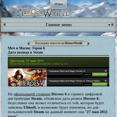
Игры
Главное меню
Последние новости на
HeroesWorld
Меч и Магия: Герои 6
Дата выхода в Steam
На
Heroes 6
в сервисе цифровой
официальной странице
дистрибуции
Steam
, объявлена дата релиза
Heroes 6
,
безусловно она может отличаться от той, которая будет
заявлена
Ubisoft
, и возможно будет изменена, но для
пользователей
Steam
на данный момент она "
27 мая 2011
года
".