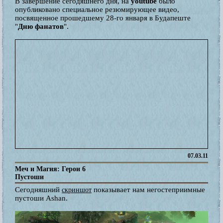
В завершение сегодяшнего дня, на
youtube
было
опубликовано специальное резюмирующее видео,
посвященное прошедшему 28-го января в Будапеште
"
Дню фанатов
".
07.03.11
Меч и Магия: Герои 6
Пустоши
Сегодняшний
показывает нам негостеприимные
скриншот
пустоши Ashan.