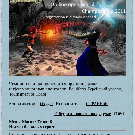
Чемпионат мира проводится при поддержке
информационных спонсоров:
,
,
Equilibris
Геройский уголок
.
Tournament of Honor
Координатор –
. Исполнитель –
.
Oxygen
CTPAHHuK
Обсудить новость на форуме
| 17.09.11
Меч и Магия: Герои 6
Неделя бывалых героев
Четверг - "день памяти" Тазара -- известного героя