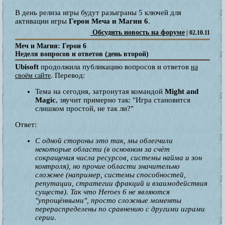
В день релиза игры будут разыграны 5 ключей для
активации игры
Герои Меча и Магии 6
.
Обсудить новость на форуме
| 02.10.11
Меч и Магия: Герои 6
Неделя вопросов и ответов (день второй)
Ubisoft
продолжила публикацию вопросов и ответов
на
. Перевод:
своём сайте
Тема на сегодня, затронутая командой
Might and
Magic
, звучит примерно так: "Игра становится
слишком простой, не так ли?"
Ответ:
С одной стороны это так, мы облегчили
некоторые области (в основном за счёт
сокращения числа ресурсов, системы найма и зон
контроля), но прочие области значительно
сложнее (например, системы способностей,
репутации, стратегии фракций и взаимодействия
существ). Так что Heroes 6 не являются
"упрощёнными", просто сложные моменты
перераспределены по сравнению с другими играми
серии.