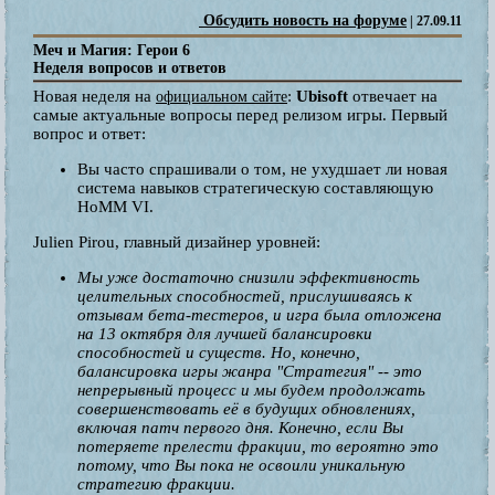
Обсудить новость на форуме
| 27.09.11
Меч и Магия: Герои 6
Неделя вопросов и ответов
Новая неделя на
:
Ubisoft
отвечает на
официальном сайте
самые актуальные вопросы перед релизом игры. Первый
вопрос и ответ:
Вы часто спрашивали о том, не ухудшает ли новая
система навыков стратегическую составляющую
HoMM VI.
Julien Pirou, главный дизайнер уровней:
Мы уже достаточно снизили эффективность
целительных способностей, прислушиваясь к
отзывам бета-тестеров, и игра была отложена
на 13 октября для лучшей балансировки
способностей и существ. Но, конечно,
балансировка игры жанра "Стратегия" -- это
непрерывный процесс и мы будем продолжать
совершенствовать её в будущих обновлениях,
включая патч первого дня. Конечно, если Вы
потеряете прелести фракции, то вероятно это
потому, что Вы пока не освоили уникальную
стратегию фракции.