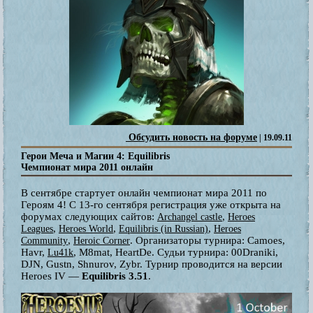
Обсудить новость на форуме
| 19.09.11
Герои Меча и Магии 4: Equilibris
Чемпионат мира 2011 онлайн
В сентябре стартует онлайн чемпионат мира 2011 по
Героям 4! С 13-го сентября регистрация уже открыта на
форумах следующих сайтов:
,
Archangel castle
Heroes
,
,
,
Leagues
Heroes World
Equilibris (in Russian)
Heroes
,
. Организаторы турнира: Camoes,
Community
Heroiс Corner
Havr,
, M8mat, HeartDe. Судьи турнира: 00Draniki,
Lu41k
DJN, Gustn, Shnurov, Zybr. Турнир проводится на версии
Heroes IV —
Equilibris 3.51
.