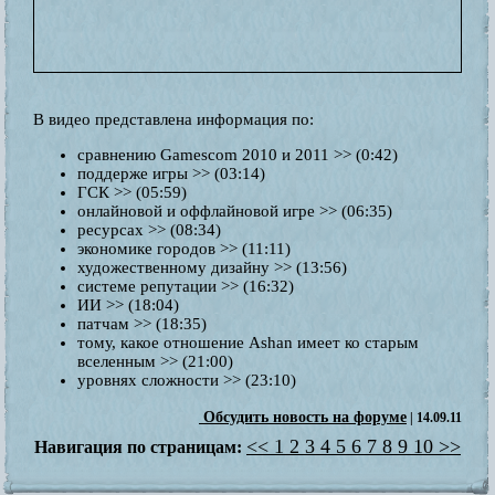
В видео представлена информация по:
сравнению Gamescom 2010 и 2011 >> (0:42)
поддерже игры >> (03:14)
ГСК >> (05:59)
онлайновой и оффлайновой игре >> (06:35)
ресурсах >> (08:34)
экономике городов >> (11:11)
художественному дизайну >> (13:56)
системе репутации >> (16:32)
ИИ >> (18:04)
патчам >> (18:35)
тому, какое отношение Ashan имеет ко старым
вселенным >> (21:00)
уровнях сложности >> (23:10)
Обсудить новость на форуме
| 14.09.11
<<
1
2
3
4
5
6
7
8
9
10
>>
Навигация по страницам: