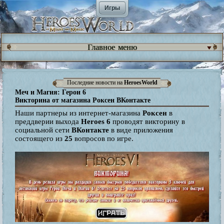
Игры
Главное меню
Последние новости на
HeroesWorld
Меч и Магия: Герои 6
Викторина от магазина Роксен ВКонтакте
Наши партнеры из интернет-магазина
Роксен
в
преддверии выхода
Heroes 6
проводят викторину в
социальной сети
ВКонтакте
в виде приложения
состоящего из
25
вопросов по игре.