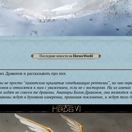
Последние новости на
HeroesWorld
их Драконов и рассказывать про них.
ы не просто "гигантские крылатые огнедышащие рептилии", но они перв
нов и относятся к ним с уважением, если не с восторгом. На их имена
han ходят не совсем те драконы. Аватары Богов-Драконов, они являютс
коны ждут в духовном измерении, принимая поклонение, и ждут того дн