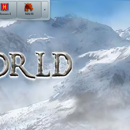
×
Heroes I
M&M