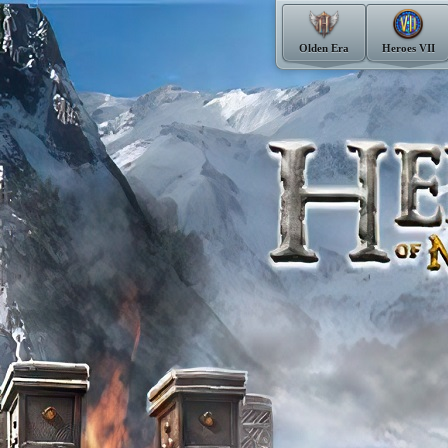
Olden Era
Heroes VII