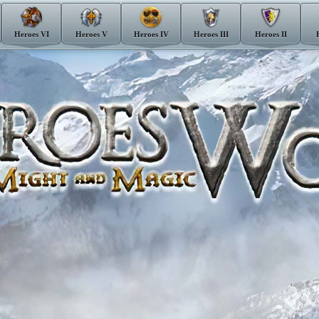
Heroes VI
Heroes V
Heroes IV
Heroes III
Heroes II